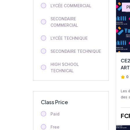
EDUCATION ARTISTIQUE
LYCÉE COMMERCIAL
P
Tle STT
SECONDAIRE
COMMERCIAL
2nde STT
LYCÉE TECHNIQUE
Tech STT Finance
d’Entreprise
SECONDAIRE TECHNIQUE
CE2
Food Science
HIGH SCHOOL
ART
TECHNICAL
Terminale Technique
0 
(Tle)
SECONDARY TECHNICAL
Les 
Geology
HIGH SCHOOL
des a
Class Price
dessi
COMMERCIAL
Geology
colla
Paid
FC
SECONDARY
Additional Maths
COMMERCIAL
Free