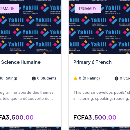
RIMAIRE
PRIMARY
 Science Humaine
Primary 6 French
(0 Rating)
0 Students
0 (0 Rating)
0 Stu
rogramme aborde des thèmes
This course develops pupils' sk
s tels que la découverte du
in listening, speaking, reading
u de vie, les notions de
writing French. Learners impro
aphie, les repères hi...
their vocabula...
FA3,500.00
FCFA3,500.00