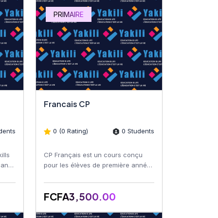
PRIMAIRE
Francais CP
dents
0 (0 Rating)
0 Students
ills
CP Français est un cours conçu
, and
pour les élèves de première année
ve
du primaire. Ce programme vise à
initier les jeunes app...
FCFA3,500.00