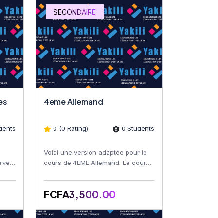
SECONDAIRE
iques
4eme Allemand
dents
0 (0 Rating)
0 Students
Voici une version adaptée pour le
rver
cours de 4EME Allemand :Le cours
es
4EME Allemand est conçu pour
offrir aux étudiants une...
FCFA3,500.00