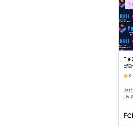
Tech STT Commerce
L
Tech STT Statistique
Tech STT Comptabilité
Tech STT Bureautique
Tech STT Tech STT PRP
Tle
(Prise Rapide de la
d’E
Parole
0 
Tech STT PRP (Prise
Rapide de la Parole
Desc
Tle 
conç
Tech STT EPS
appre
FC
Tech STT QHSE
Tech STT Géographie