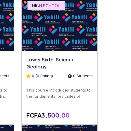
HIGH SCHOOL
Lower Sixth-Science-
Geology
dents
0 (0 Rating)
0 Students
s to
This course introduces students to
ding
the fundamental principles of
geology, including the Earth's
structure, minerals, roc...
FCFA3,500.00