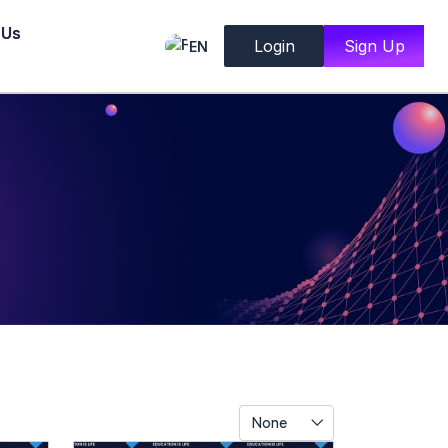
 Us
Login
Sign Up
EN
None