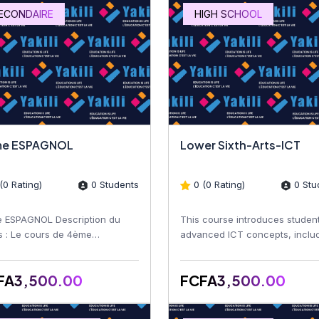
ECONDAIRE
HIGH SCHOOL
e ESPAGNOL
Lower Sixth-Arts-ICT
(0 Rating)
0 Students
0 (0 Rating)
0 Stu
 ESPAGNOL Description du
This course introduces student
s : Le cours de 4ème
advanced ICT concepts, inclu
NOLs est conçu pour
computer systems, software
orcer les compétences
applications, networking,...
FA3,500.00
FCFA3,500.00
istiques et...