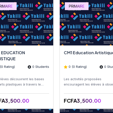
RIMAIRE
PRIMAIRE
 EDUCATION
CM1 Education Artist
ISTIQUE
(0 Rating)
0 Students
0 (0 Rating)
0 Stu
élèves découvrent les bases
Les activités proposées
rts plastiques à travers le
encouragent les élèves à obse
n, le coloriage, la peinture, le
leur environnement, à utiliser l
ge, le décou...
couleurs, les formes et les...
FA3,500.00
FCFA3,500.00