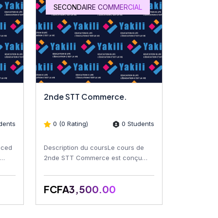
SECONDAIRE COMMERCIAL
2nde STT Commerce.
dents
0 (0 Rating)
0 Students
nced
Description du coursLe cours de
2nde STT Commerce est conçu
ls,
pour introduire les apprenants aux
principes fondamentaux de...
FCFA3,500.00