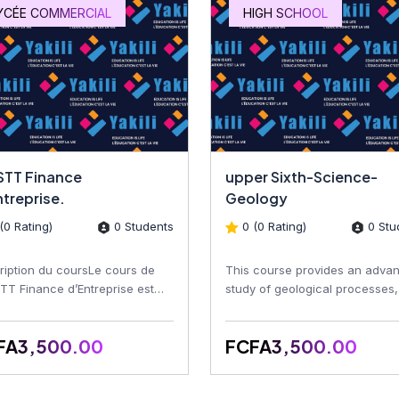
YCÉE COMMERCIAL
HIGH SCHOOL
 STT Finance
upper Sixth-Science-
ntreprise.
Geology
(0 Rating)
0 Students
0 (0 Rating)
0 Stu
ription du coursLe cours de
This course provides an adva
STT Finance d’Entreprise est
study of geological processes,
u pour permettre aux
Earth's structure, rocks, minera
nants de maîtriser les co...
fossils, structural...
FA3,500.00
FCFA3,500.00