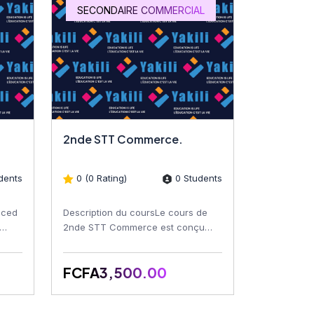
SECONDAIRE COMMERCIAL
2nde STT Commerce.
dents
0 (0 Rating)
0 Students
nced
Description du coursLe cours de
2nde STT Commerce est conçu
ls,
pour introduire les apprenants aux
principes fondamentaux de...
FCFA3,500.00