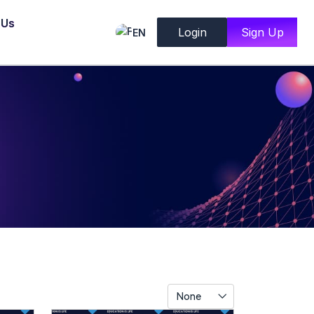
 Us
Login
Sign Up
EN
None