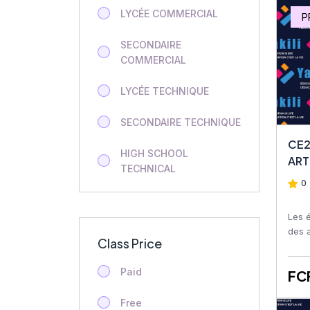
EDUCATION ARTISTIQUE
LYCÉE COMMERCIAL
P
Tle STT
SECONDAIRE
COMMERCIAL
2nde STT
LYCÉE TECHNIQUE
Tech STT Finance
d’Entreprise
SECONDAIRE TECHNIQUE
CE2
Food Science
HIGH SCHOOL
ART
TECHNICAL
Terminale Technique
0 
(Tle)
SECONDARY TECHNICAL
Les 
Geology
HIGH SCHOOL
des a
Class Price
dessi
COMMERCIAL
Geology
colla
Paid
FC
SECONDARY
Additional Maths
COMMERCIAL
Free