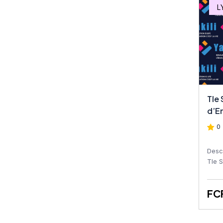
Tech STT Commerce
L
Tech STT Statistique
Tech STT Comptabilité
Tech STT Bureautique
Tech STT Tech STT PRP
Tle
(Prise Rapide de la
d’E
Parole
0 
Tech STT PRP (Prise
Rapide de la Parole
Desc
Tle 
conç
Tech STT EPS
appre
FC
Tech STT QHSE
Tech STT Géographie