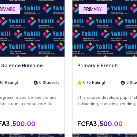
RIMAIRE
PRIMARY
 Science Humaine
Primary 6 French
(0 Rating)
0 Students
0 (0 Rating)
0 Stu
rogramme aborde des thèmes
This course develops pupils' sk
s tels que la découverte du
in listening, speaking, reading
u de vie, les notions de
writing French. Learners impro
aphie, les repères hi...
their vocabula...
FA3,500.00
FCFA3,500.00