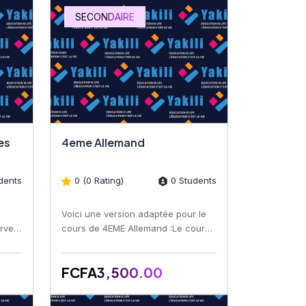
SECONDAIRE
iques
4eme Allemand
dents
0 (0 Rating)
0 Students
Voici une version adaptée pour le
rver
cours de 4EME Allemand :Le cours
es
4EME Allemand est conçu pour
offrir aux étudiants une...
FCFA3,500.00