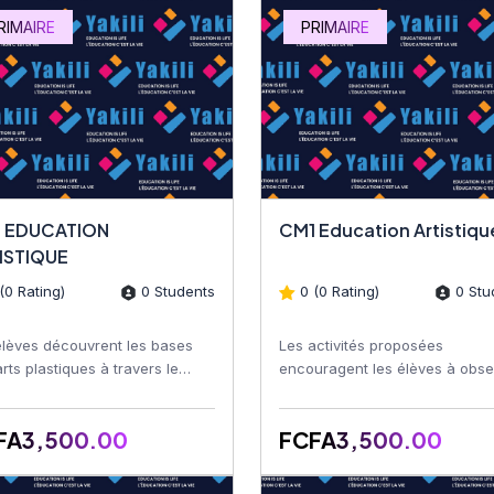
RIMAIRE
PRIMAIRE
 EDUCATION
CM1 Education Artist
ISTIQUE
(0 Rating)
0 Students
0 (0 Rating)
0 Stu
élèves découvrent les bases
Les activités proposées
rts plastiques à travers le
encouragent les élèves à obse
n, le coloriage, la peinture, le
leur environnement, à utiliser l
ge, le décou...
couleurs, les formes et les...
FA3,500.00
FCFA3,500.00