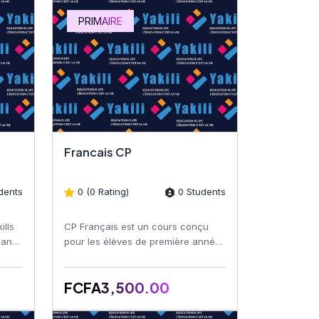
PRIMAIRE
Francais CP
dents
0 (0 Rating)
0 Students
ills
CP Français est un cours conçu
, and
pour les élèves de première année
ve
du primaire. Ce programme vise à
initier les jeunes app...
FCFA3,500.00