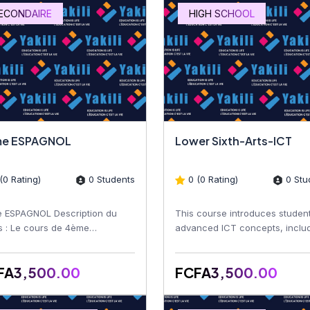
ECONDAIRE
HIGH SCHOOL
e ESPAGNOL
Lower Sixth-Arts-ICT
(0 Rating)
0 Students
0 (0 Rating)
0 Stu
 ESPAGNOL Description du
This course introduces student
s : Le cours de 4ème
advanced ICT concepts, inclu
NOLs est conçu pour
computer systems, software
orcer les compétences
applications, networking,...
FA3,500.00
FCFA3,500.00
istiques et...