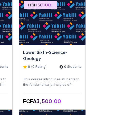
HIGH SCHOOL
Lower Sixth-Science-
Geology
dents
0 (0 Rating)
0 Students
s to
This course introduces students to
ding
the fundamental principles of
geology, including the Earth's
structure, minerals, roc...
FCFA3,500.00