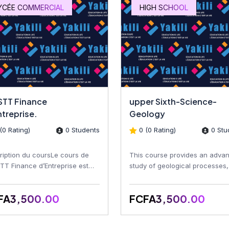
YCÉE COMMERCIAL
HIGH SCHOOL
 STT Finance
upper Sixth-Science-
ntreprise.
Geology
(0 Rating)
0 Students
0 (0 Rating)
0 Stu
ription du coursLe cours de
This course provides an adva
STT Finance d’Entreprise est
study of geological processes,
u pour permettre aux
Earth's structure, rocks, minera
nants de maîtriser les co...
fossils, structural...
FA3,500.00
FCFA3,500.00