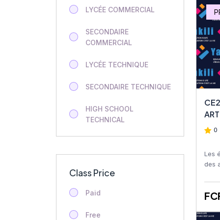
EDUCATION ARTISTIQUE
LYCÉE COMMERCIAL
P
Tle STT
SECONDAIRE
COMMERCIAL
2nde STT
LYCÉE TECHNIQUE
Tech STT Finance
d’Entreprise
SECONDAIRE TECHNIQUE
CE2
Food Science
HIGH SCHOOL
ART
TECHNICAL
Terminale Technique
0 
(Tle)
SECONDARY TECHNICAL
Les 
Geology
HIGH SCHOOL
des a
Class Price
dessi
COMMERCIAL
Geology
colla
Paid
FC
SECONDARY
Additional Maths
COMMERCIAL
Free