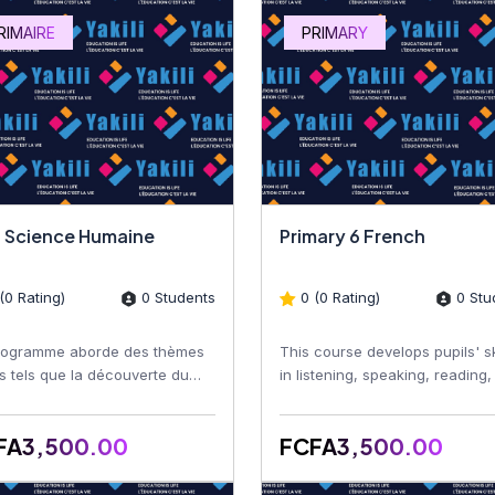
RIMAIRE
PRIMARY
 Science Humaine
Primary 6 French
(0 Rating)
0 Students
0 (0 Rating)
0 Stu
rogramme aborde des thèmes
This course develops pupils' sk
s tels que la découverte du
in listening, speaking, reading
u de vie, les notions de
writing French. Learners impro
aphie, les repères hi...
their vocabula...
FA3,500.00
FCFA3,500.00