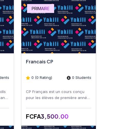
PRIMAIRE
Francais CP
dents
0 (0 Rating)
0 Students
ills
CP Français est un cours conçu
, and
pour les élèves de première année
ve
du primaire. Ce programme vise à
initier les jeunes app...
FCFA3,500.00