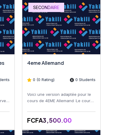
SECONDAIRE
iques
4eme Allemand
dents
0 (0 Rating)
0 Students
Voici une version adaptée pour le
rver
cours de 4EME Allemand :Le cours
es
4EME Allemand est conçu pour
offrir aux étudiants une...
FCFA3,500.00