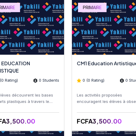
RIMAIRE
PRIMAIRE
 EDUCATION
CM1 Education Artist
ISTIQUE
(0 Rating)
0 Students
0 (0 Rating)
0 Stu
élèves découvrent les bases
Les activités proposées
rts plastiques à travers le
encouragent les élèves à obse
n, le coloriage, la peinture, le
leur environnement, à utiliser l
ge, le décou...
couleurs, les formes et les...
FA3,500.00
FCFA3,500.00