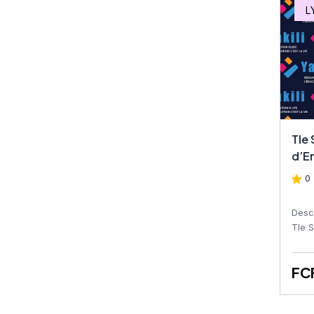
Tech STT Commerce
L
Tech STT Statistique
Tech STT Comptabilité
Tech STT Bureautique
Tech STT Tech STT PRP
Tle
(Prise Rapide de la
d’E
Parole
0 
Tech STT PRP (Prise
Rapide de la Parole
Desc
Tle 
conç
Tech STT EPS
appre
FC
Tech STT QHSE
Tech STT Géographie