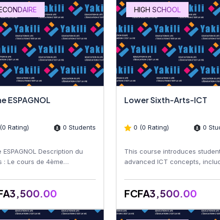
ECONDAIRE
HIGH SCHOOL
e ESPAGNOL
Lower Sixth-Arts-ICT
(0 Rating)
0 Students
0 (0 Rating)
0 Stu
 ESPAGNOL Description du
This course introduces student
s : Le cours de 4ème
advanced ICT concepts, inclu
NOLs est conçu pour
computer systems, software
orcer les compétences
applications, networking,...
FA3,500.00
FCFA3,500.00
istiques et...