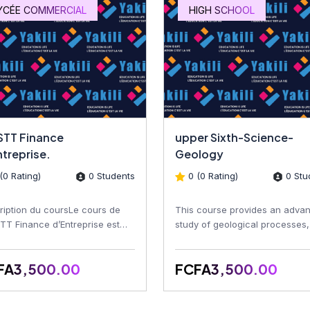
YCÉE COMMERCIAL
HIGH SCHOOL
 STT Finance
upper Sixth-Science-
ntreprise.
Geology
(0 Rating)
0 Students
0 (0 Rating)
0 Stu
ription du coursLe cours de
This course provides an adva
STT Finance d’Entreprise est
study of geological processes,
u pour permettre aux
Earth's structure, rocks, minera
nants de maîtriser les co...
fossils, structural...
FA3,500.00
FCFA3,500.00