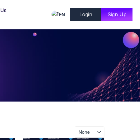
 Us
Login
Sign Up
EN
None