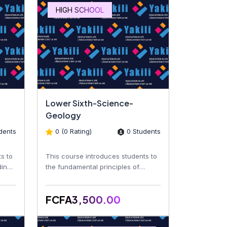
HIGH SCHOOL
Lower Sixth-Science-
Geology
dents
0 (0 Rating)
0 Students
s to
This course introduces students to
ding
the fundamental principles of
geology, including the Earth's
structure, minerals, roc...
FCFA3,500.00