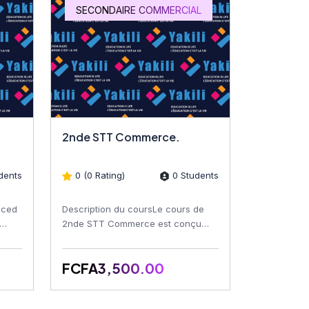
SECONDAIRE COMMERCIAL
2nde STT Commerce.
dents
0 (0 Rating)
0 Students
nced
Description du coursLe cours de
2nde STT Commerce est conçu
ls,
pour introduire les apprenants aux
principes fondamentaux de...
FCFA3,500.00