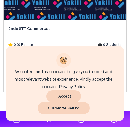
2nde STT Commerce.
0 (0 Rating)
0 Students
Description du coursLe cours de 2nde STT Commerce est conçu
pour introduire les apprenants aux principes fondamentaux de...
We collect and use cookies to give you the best and
most relevant website experience. Kindly accept the
FCFA3,500.00
cookies.
Privacy Policy
I Accept
Customize Setting
3
4
5
6
7
8
9
10
...