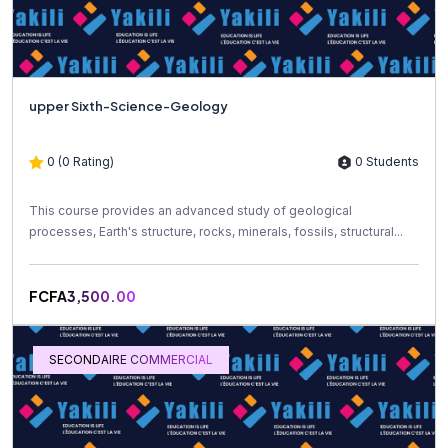
upper Sixth-Science-Geology
0 (0 Rating)
0 Students
This course provides an advanced study of geological
processes, Earth's structure, rocks, minerals, fossils, structural...
FCFA3,500.00
SECONDAIRE COMMERCIAL