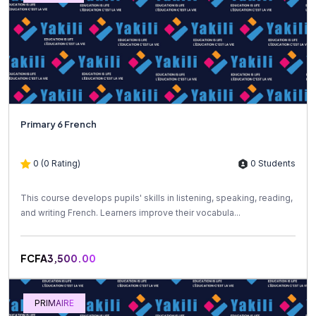
Primary 6 French
0 (0 Rating)
0 Students
This course develops pupils' skills in listening, speaking, reading,
and writing French. Learners improve their vocabula...
FCFA3,500.00
PRIMAIRE