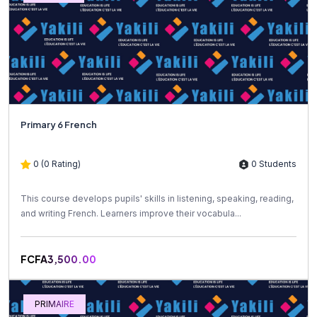
Primary 6 French
0 (0 Rating)
0 Students
This course develops pupils' skills in listening, speaking, reading,
and writing French. Learners improve their vocabula...
FCFA3,500.00
PRIMAIRE