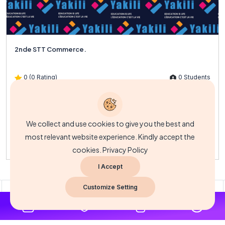
2nde STT Commerce.
0 (0 Rating)
0 Students
Description du coursLe cours de 2nde STT Commerce est conçu
pour introduire les apprenants aux principes fondamentaux de...
We collect and use cookies to give you the best and
most relevant website experience. Kindly accept the
FCFA3,500.00
cookies.
Privacy Policy
I Accept
Customize Setting
3
4
5
6
7
8
9
10
...