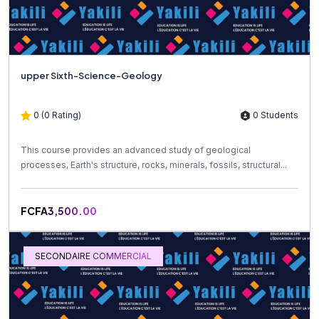
upper Sixth-Science-Geology
0 (0 Rating)
0 Students
This course provides an advanced study of geological
processes, Earth's structure, rocks, minerals, fossils, structural...
FCFA3,500.00
SECONDAIRE COMMERCIAL