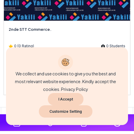
2nde STT Commerce.
0 (0 Rating)
0 Students
Description du coursLe cours de 2nde STT Commerce est conçu
pour introduire les apprenants aux principes fondamentaux de...
We collect and use cookies to give you the best and
most relevant website experience. Kindly accept the
FCFA3,500.00
cookies.
Privacy Policy
I Accept
Customize Setting
3
4
5
6
7
8
9
10
...