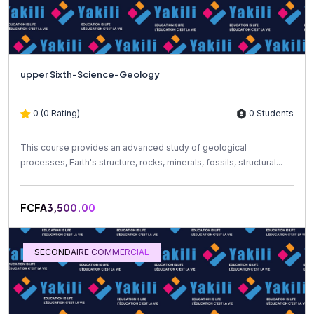
upper Sixth-Science-Geology
0 (0 Rating)
0 Students
This course provides an advanced study of geological
processes, Earth's structure, rocks, minerals, fossils, structural...
FCFA3,500.00
SECONDAIRE COMMERCIAL