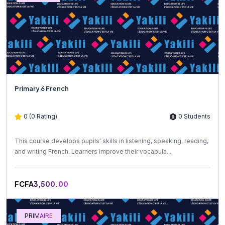
Primary 6 French
0 (0 Rating)
0 Students
This course develops pupils' skills in listening, speaking, reading,
and writing French. Learners improve their vocabula...
FCFA3,500.00
PRIMAIRE