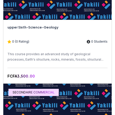
upper Sixth-Science-Geology
0 (0 Rating)
0 Students
This course provides an advanced study of geological
processes, Earth's structure, rocks, minerals, fossils, structural...
FCFA3,500.00
SECONDAIRE COMMERCIAL