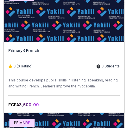
Primary 6 French
0 (0 Rating)
0 Students
This course develops pupils' skills in listening, speaking, reading,
and writing French. Learners improve their vocabula...
FCFA3,500.00
PRIMAIRE