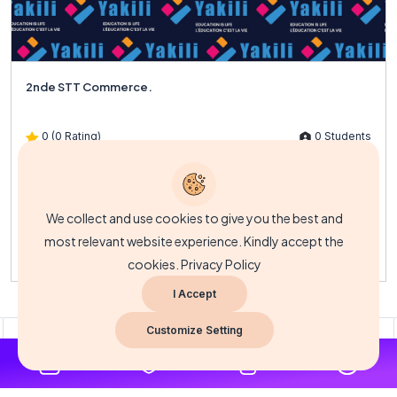
2nde STT Commerce.
0 (0 Rating)
0 Students
Description du coursLe cours de 2nde STT Commerce est conçu
pour introduire les apprenants aux principes fondamentaux de...
We collect and use cookies to give you the best and
most relevant website experience. Kindly accept the
FCFA3,500.00
cookies.
Privacy Policy
I Accept
Customize Setting
3
4
5
6
7
8
9
10
...