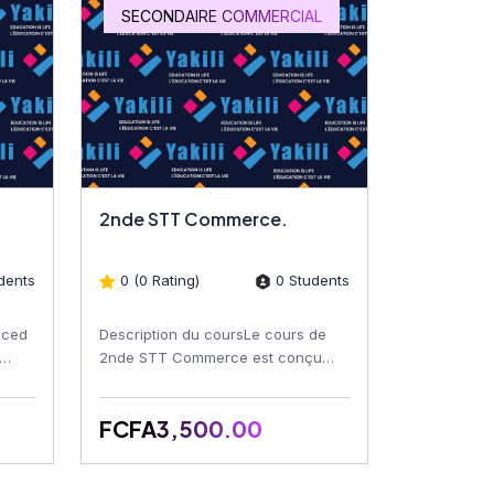
SECONDAIRE COMMERCIAL
2nde STT Commerce.
dents
0 (0 Rating)
0 Students
nced
Description du coursLe cours de
2nde STT Commerce est conçu
ls,
pour introduire les apprenants aux
principes fondamentaux de...
FCFA3,500.00