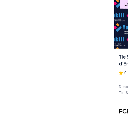
Tech STT Commerce
L
Tech STT Statistique
Tech STT Comptabilité
Tech STT Bureautique
Tech STT Tech STT PRP
Tle
(Prise Rapide de la
d’E
Parole
0 
Tech STT PRP (Prise
Rapide de la Parole
Desc
Tle 
conç
Tech STT EPS
appre
FC
Tech STT QHSE
Tech STT Géographie