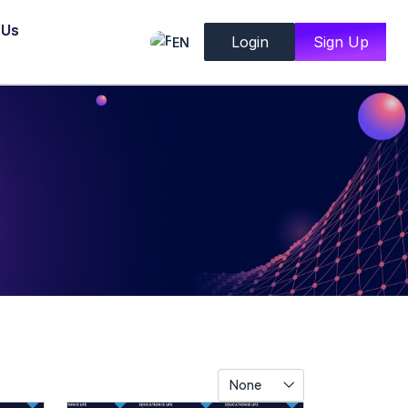
 Us
Login
Sign Up
EN
None