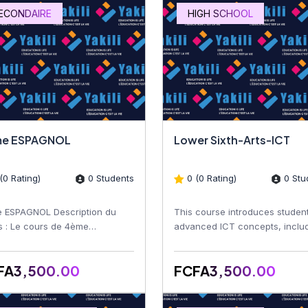
ECONDAIRE
HIGH SCHOOL
e ESPAGNOL
Lower Sixth-Arts-ICT
(0 Rating)
0 Students
0 (0 Rating)
0 Stu
 ESPAGNOL Description du
This course introduces student
s : Le cours de 4ème
advanced ICT concepts, inclu
NOLs est conçu pour
computer systems, software
orcer les compétences
applications, networking,...
FA3,500.00
FCFA3,500.00
istiques et...