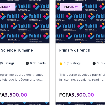
RIMAIRE
PRIMARY
 Science Humaine
Primary 6 French
(0 Rating)
0 Students
0 (0 Rating)
0 Stu
rogramme aborde des thèmes
This course develops pupils' sk
s tels que la découverte du
in listening, speaking, reading
u de vie, les notions de
writing French. Learners impro
aphie, les repères hi...
their vocabula...
FA3,500.00
FCFA3,500.00