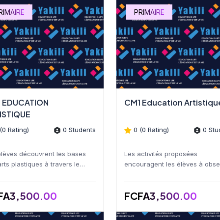
RIMAIRE
PRIMAIRE
 EDUCATION
CM1 Education Artist
ISTIQUE
(0 Rating)
0 Students
0 (0 Rating)
0 Stu
élèves découvrent les bases
Les activités proposées
rts plastiques à travers le
encouragent les élèves à obse
n, le coloriage, la peinture, le
leur environnement, à utiliser l
ge, le décou...
couleurs, les formes et les...
FA3,500.00
FCFA3,500.00