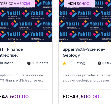
YCÉE COMMERCIAL
HIGH SCHOOL
 STT Finance
upper Sixth-Science-
ntreprise.
Geology
(0 Rating)
0 Students
0 (0 Rating)
0 Stu
ription du coursLe cours de
This course provides an adva
STT Finance d’Entreprise est
study of geological processes,
u pour permettre aux
Earth's structure, rocks, minera
nants de maîtriser les co...
fossils, structural...
FA3,500.00
FCFA3,500.00