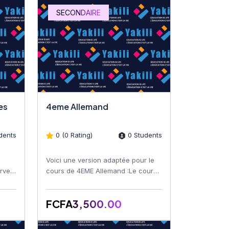
SECONDAIRE
iques
4eme Allemand
dents
0 (0 Rating)
0 Students
Voici une version adaptée pour le
rver
cours de 4EME Allemand :Le cours
es
4EME Allemand est conçu pour
offrir aux étudiants une...
FCFA3,500.00