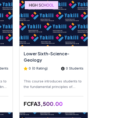
HIGH SCHOOL
Lower Sixth-Science-
Geology
dents
0 (0 Rating)
0 Students
s to
This course introduces students to
ding
the fundamental principles of
geology, including the Earth's
structure, minerals, roc...
FCFA3,500.00