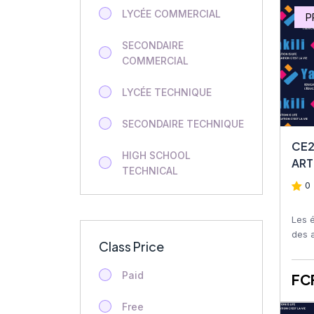
EDUCATION ARTISTIQUE
LYCÉE COMMERCIAL
P
Tle STT
SECONDAIRE
COMMERCIAL
2nde STT
LYCÉE TECHNIQUE
Tech STT Finance
d’Entreprise
SECONDAIRE TECHNIQUE
CE2
Food Science
HIGH SCHOOL
ART
TECHNICAL
Terminale Technique
0 
(Tle)
SECONDARY TECHNICAL
Les 
Geology
HIGH SCHOOL
des a
Class Price
dessi
COMMERCIAL
Geology
colla
Paid
FC
SECONDARY
Additional Maths
COMMERCIAL
Free