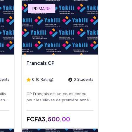
PRIMAIRE
Francais CP
dents
0 (0 Rating)
0 Students
ills
CP Français est un cours conçu
, and
pour les élèves de première année
ve
du primaire. Ce programme vise à
initier les jeunes app...
FCFA3,500.00